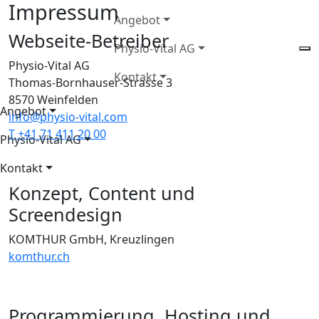
Impressum
Angebot
Webseite-Betreiber
Physio-Vital AG
Physio-Vital AG
Kontakt
Thomas-Bornhauser-Strasse 3
8570 Weinfelden
Angebot
info@physio-vital.com
T +41 71 411 20 00
Physio-Vital AG
Kontakt
Konzept, Content und
Screendesign
KOMTHUR GmbH, Kreuzlingen
komthur.ch
Programmierung, Hosting und