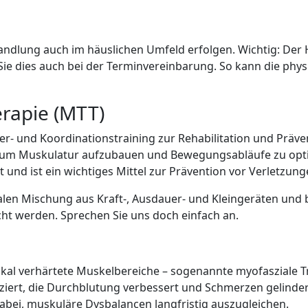
ndlung auch im häuslichen Umfeld erfolgen. Wichtig: Der
Sie dies auch bei der Terminvereinbarung. So kann die ph
erapie (MTT)
er- und Koordinationstraining zur Rehabilitation und Präve
t, um Muskulatur aufzubauen und Bewegungsabläufe zu opt
rt und ist ein wichtiges Mittel zur Prävention vor Verletzu
len Mischung aus Kraft-, Ausdauer- und Kleingeräten und b
ht werden. Sprechen Sie uns doch einfach an.
lokal verhärtete Muskelbereiche – sogenannte myofasziale T
rt, die Durchblutung verbessert und Schmerzen gelindert
abei, muskuläre Dysbalancen langfristig auszugleichen.